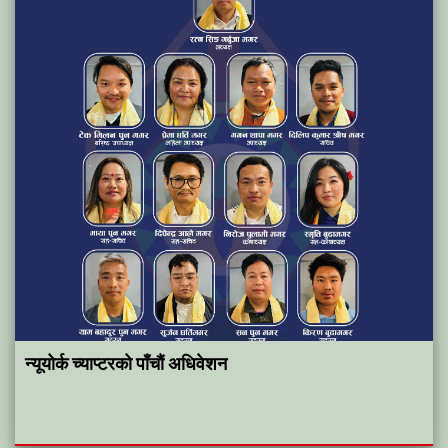
न्यूयोर्क च्याप्टरको पाँचौं अधिवेशन